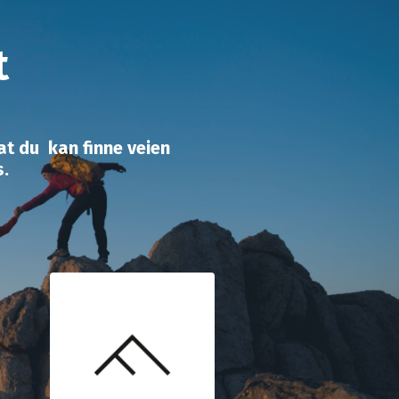
t
at du kan finne veien
s.