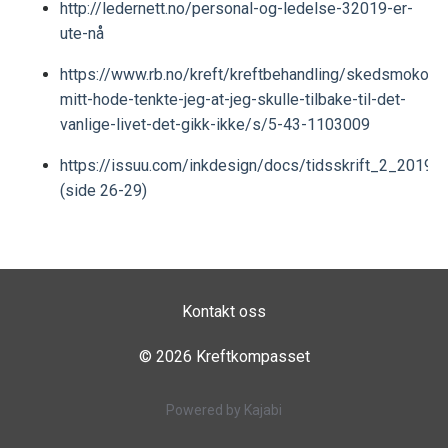
http://ledernett.no/personal-og-ledelse-32019-er-
ute-nå
https://www.rb.no/kreft/kreftbehandling/skedsmokorse
mitt-hode-tenkte-jeg-at-jeg-skulle-tilbake-til-det-
vanlige-livet-det-gikk-ikke/s/5-43-1103009
https://issuu.com/inkdesign/docs/tidsskrift_2_2019
(side 26-29)
Kontakt oss
© 2026 Kreftkompasset
Powered by Kajabi